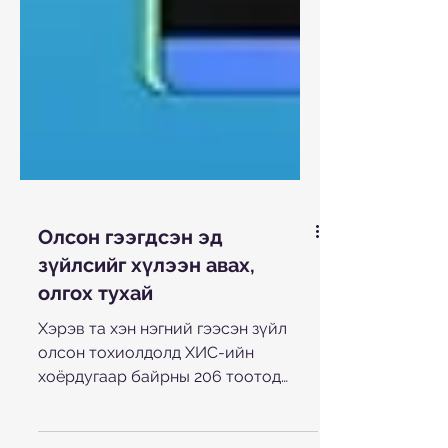
Олсон гээгдсэн эд
зүйлсийг хүлээн авах,
олгох тухай
Хэрэв та хэн нэгний гээсэн зүйл
олсон тохиолдолд ХИС-ийн
хоёрдугаар байрны 206 тоотод
хүлээлгэн өгнө үү. Дараах пейжээс