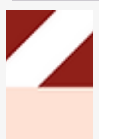
хүмүүнлэгийн болон нийгмийн
шинжлэх ухааныг өөрчлөх
боловсрол, үр дүнтэй судалгаа
хийх...