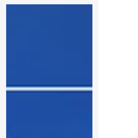
гээсэн, олсон...