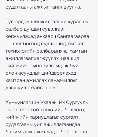
судалгааны ажлыг танилцуулна.
Тус эрдэм шинжилгээний хурал нь 
салбар дундын судалгааг 
хөгжүүлэхэд анхаарч байгаагаараа 
онцлог бөгөөд судлаачид, бизнес, 
технологийн салбарынхны хамтын 
ажиллагааг хөгжүүлэх, цаашид 
нийгмийн өмнө тулгамдаж буй 
олон асуудлыг шийдвэрлэхэд 
хамтран ажиллах санаачилгыг 
дэвшүүлж байгаа юм.
Хүмүүнлэгийн Ухааны Их Сургууль 
нь тогтвортой хөгжлийн бодлого, 
нийгмийн хариуцлагыг сургалт, 
судалгааны үйл ажиллагаандаа 
баримталж ажилладаг бөгөөд энэ 