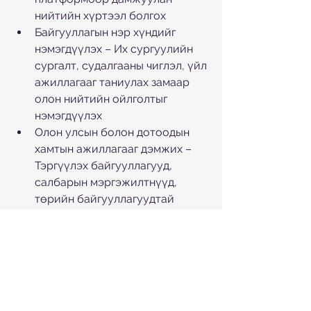
нийтийн хүртээл болгох
Байгууллагын нэр хүндийг 
нэмэгдүүлэх – Их сургуулийн 
сургалт, судалгааны чиглэл, үйл 
ажиллагааг таниулах замаар 
олон нийтийн ойлголтыг 
нэмэгдүүлэх
Олон улсын болон дотоодын 
хамтын ажиллагааг дэмжих – 
Тэргүүлэх байгууллагууд, 
салбарын мэргэжилтнүүд, 
төрийн байгууллагуудтай 
түншлэл, сүлжээг бий болгох
Оролцогч талуудыг татан 
оролцуулах – Нийгмийн 
тулгамдсан асуудал, 
тогтвортой хөгжлийн 
шийдлүүдийн талаар 