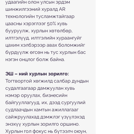
удаагийн олон улсын эрдэм 
шинжилгээний хуралд AR 
технологийн тусламжтайгаар 
цаасны хэрэглээг 50% хувь 
бууруулж, хурлын хөтөлбөр, 
илтгэлүүд, илтгэлийн хураангуйг 
цахим хэлбэрээр авах боломжийг 
бүрдүүлж өгсөн нь тус хурлын бас 
нэгэн онцлог болж байна.
ЭШ – ний хурлын зорилго:
Тогтвортой хөгжилд салбар дундын 
судалгаагаар дамжуулан хувь 
нэмэр оруулах, бизнесийн 
байгууллагууд, их, дээд сургуулий 
судлаачдын хамтын ажиллагааг 
сайжруулахад дэмжлэг үзүүлэхэд 
энэхүү хурлын зорилго оршино. 
Хурлын гол фокус нь бүтээлч оюун, 