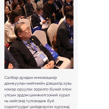
Салбар дундын инновациар 
дамжуулан нийгмийн дэвшилд хувь 
нэмэр оруулах зорилго бүхий олон 
улсын эрдэм шинжилгээний хурал 
нь нийгэмд тулгамдаж буй 
сорилтуудыг шийдвэрлэх хүрээнд 