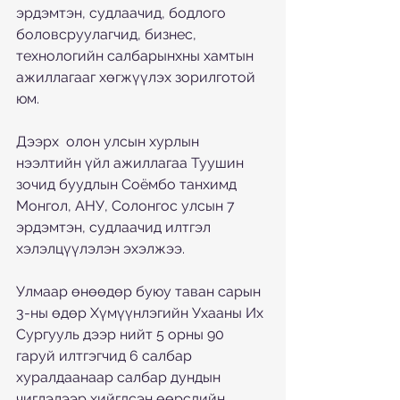
эрдэмтэн, судлаачид, бодлого 
боловсруулагчид, бизнес, 
технологийн салбарынхны хамтын 
ажиллагааг хөгжүүлэх зорилготой 
юм.
Дээрх  олон улсын хурлын 
нээлтийн үйл ажиллагаа Туушин 
зочид буудлын Соёмбо танхимд 
Монгол, АНУ, Солонгос улсын 7 
эрдэмтэн, судлаачид илтгэл 
хэлэлцүүлэлэн эхэлжээ.
Улмаар өнөөдөр буюу таван сарын 
3-ны өдөр Хүмүүнлэгийн Ухааны Их 
Сургууль дээр нийт 5 орны 90 
гаруй илтгэгчид 6 салбар 
хуралдаанаар салбар дундын 
чиглэлээр хийгдсэн өөрсдийн 