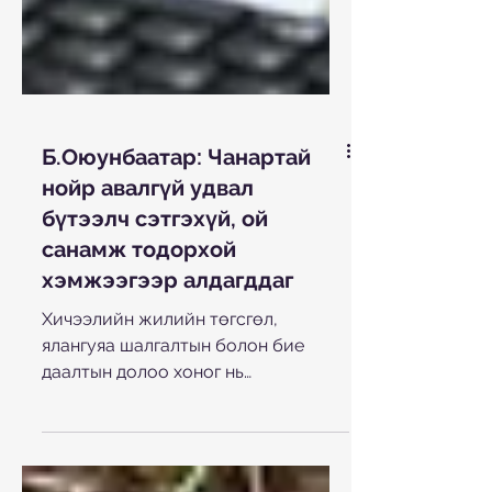
Б.Оюунбаатар: Чанартай
нойр авалгүй удвал
бүтээлч сэтгэхүй, ой
санамж тодорхой
хэмжээгээр алдагддаг
Хичээлийн жилийн төгсгөл,
ялангуяа шалгалтын болон бие
даалтын долоо хоног нь
оюутнуудын хувьд хамгийн өндөр