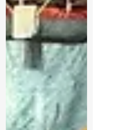
ачаалалтай, сэтгэлзүйн болон...