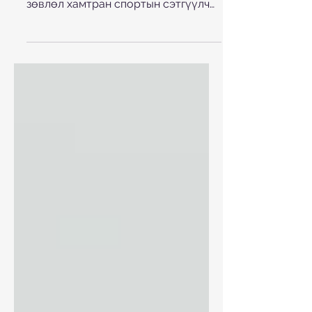
Хороо болон Азийн Олимпын
зөвлөл хамтран спортын сэтгүүлч
болох сонирхолтой залуучуудыг
сонгон шалгаруулж, Япон...