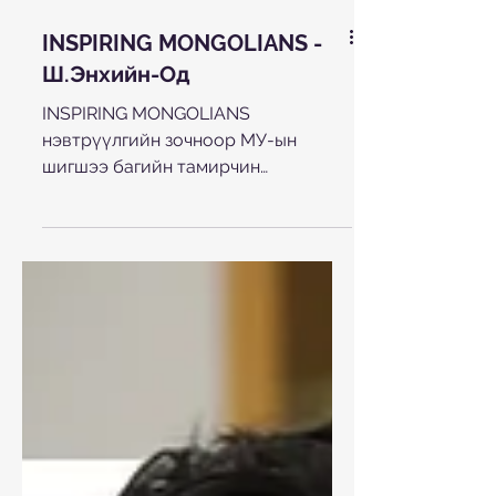
INSPIRING MONGOLIANS -
Ш.Энхийн-Од
INSPIRING MONGOLIANS
нэвтрүүлгийн зочноор МУ-ын
шигшээ багийн тамирчин
Ш.Энхийн-Одийн оролцсон дугаар.