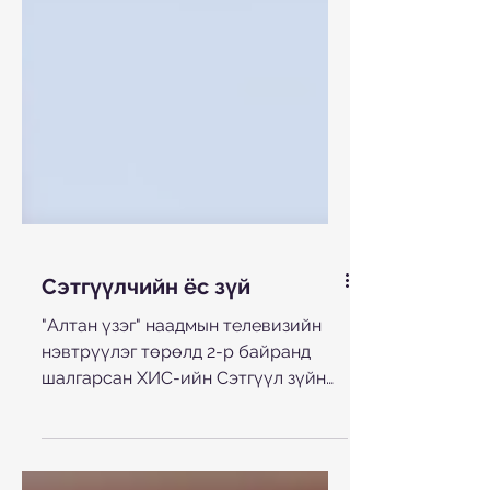
Сэтгүүлчийн ёс зүй
"Алтан үзэг" наадмын телевизийн
нэвтрүүлэг төрөлд 2-р байранд
шалгарсан ХИС-ийн Сэтгүүл зүйн
"Хүсэл зорилго" багийн бүтээл.